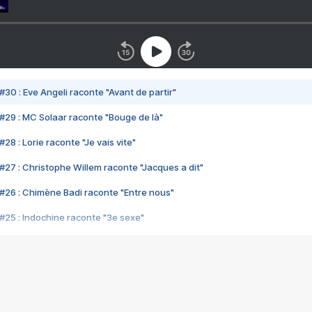
#30 : Eve Angeli raconte "Avant de partir"
#29 : MC Solaar raconte "Bouge de là"
28 : Lorie raconte "Je vais vite"
#27 : Christophe Willem raconte "Jacques a dit"
#26 : Chimène Badi raconte "Entre nous"
#25 : Indochine raconte "3e sexe"
#24 : Zaho raconte "C'est chelou"
#23 : Patrick Bruel raconte "Au café des délices"
#22 : Kyo raconte "Le chemin"