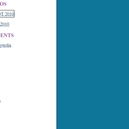
OS
2010
CENTS
agnolia
a