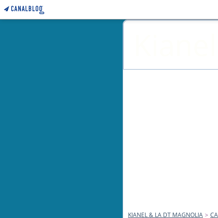
Kianel
KIANEL & LA DT MAGNOLIA
>
CA